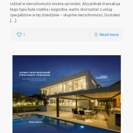
Udział w nieruchomości można sprzedać. Aby jednak transakcja
tego typu była szybka i wygodna, warto skorzystać z usług
specjalistów w tej dziedzinie – skupów nieruchomości. Dostałeś
[…]
1
Read more
SZYBKI SKUP MIESZKAŃ
w Warszawie i Mazowszu
Pewność i
bezpieczeństwo
Od momentu pierwszego kontaktu do momentu
zakupu notarialnego jeśli zgromadzone są wszystkie
dokumenty to mija jedynie 7 dni !!!
Umowa
notarialna
Zakup za gotówkę