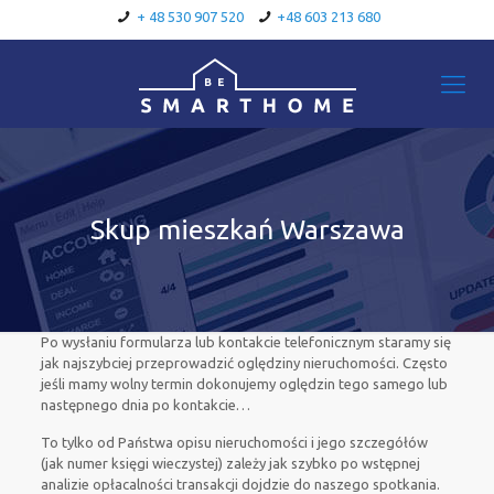
+ 48 530 907 520
+48 603 213 680
Skup mieszkań Warszawa
Po wysłaniu formularza lub kontakcie telefonicznym staramy się
jak najszybciej przeprowadzić oględziny nieruchomości. Często
jeśli mamy wolny termin dokonujemy oględzin tego samego lub
następnego dnia po kontakcie…
To tylko od Państwa opisu nieruchomości i jego szczegółów
(jak numer księgi wieczystej) zależy jak szybko po wstępnej
analizie opłacalności transakcji dojdzie do naszego spotkania.