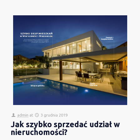
SZYBKI SKUP MIESZKAŃ
w Warszawie i Mazowszu
Pewność i
bezpieczeństwo
Od momentu pierwszego kontaktu do momentu
zakupu notarialnego jeśli zgromadzone są wszystkie
dokumenty to mija jedynie 7 dni !!!
Umowa
notarialna
Zakup za gotówkę
admin
at
3 grudnia 2019
Jak szybko sprzedać udział w
nieruchomości?