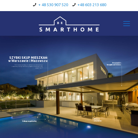
+ 48 530 907 520
+48 603 213 680
SZYBKI SKUP MIESZKAŃ
w Warszawie i Mazowszu
Pewność i
bezpieczeństwo
Od momentu pierwszego kontaktu do momentu zakupu
notarialnego jeśli zgromadzone są wszystkie dokumenty to mija
jedynie 7 dni !!!
Umowa
notarialna
Zakup za gotówkę