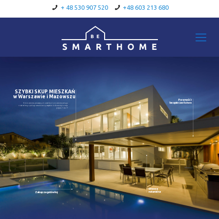
+ 48 530 907 520
+48 603 213 680
SZYBKI SKUP MIESZKAŃ
w Warszawie i Mazowszu
Pewność i
bezpieczeństwo
Od momentu pierwszego kontaktu do momentu zakupu
notarialnego jeśli zgromadzone są wszystkie dokumenty to mija
jedynie 7 dni !!!
Umowa
notarialna
Zakup za gotówkę