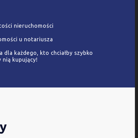
tości nieruchomości
omości u notariusza
 dla każdego, kto chciałby szybko
 nią kupujący!
ny