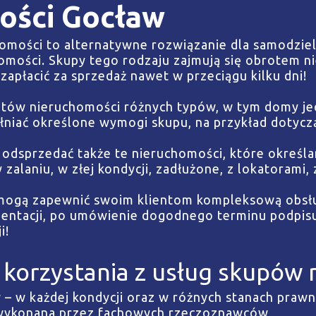
ości Gocław
omości to alternatywne rozwiązanie dla samodziel
homości. Skupy tego rodzaju zajmują się obrotem n
zapłacić za sprzedaż nawet w przeciągu kilku dni!
ntów nieruchomości różnych typów, w tym domy jed
łniać określone wymogi skupu, na przykład dotycząc
a odsprzedać także te nieruchomości, które określ
zalaniu, w złej kondycji, zadłużone, z lokatorami,
mogą zapewnić swoim klientom kompleksową obsłu
ntacji, po umówienie dogodnego terminu podpisu 
i!
 korzystania z usług skupów 
 – w każdej kondycji oraz w różnych stanach praw
– wykonana przez fachowych rzeczoznawców