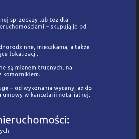
nej sprzedaży lub też dla
ieruchomościami – skupują je od
norodzinne, mieszkania, a także
e lokalizacji.
ane są mianem trudnych, na
 z komornikiem.
gę – od wykonania wyceny, aż do
umowy w kancelarii notarialnej.
nieruchomości:
nych