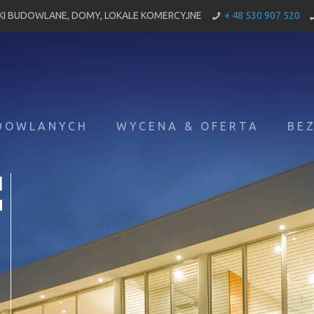
ŁKI BUDOWLANE, DOMY, LOKALE KOMERCYJNE
+ 48 530 907 520
UDOWLANYCH
WYCENA & OFERTA
BE
Ń
u