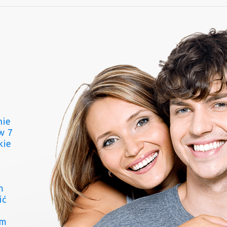
nie
w 7
kie
m
ić
ym