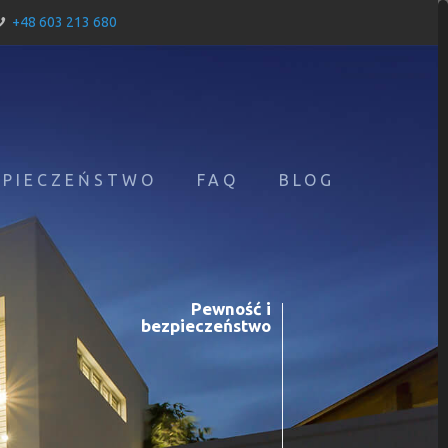
+48 603 213 680
ZPIECZEŃSTWO
FAQ
BLOG
Pewność i
bezpieczeństwo