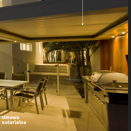
Umowa
notarialna