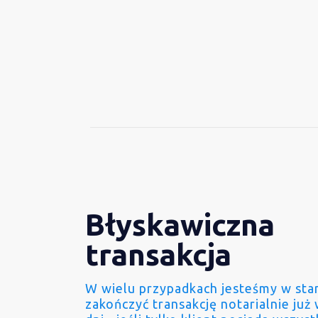
Błyskawiczna
transakcja
W wielu przypadkach jesteśmy w sta
zakończyć transakcję notarialnie już 