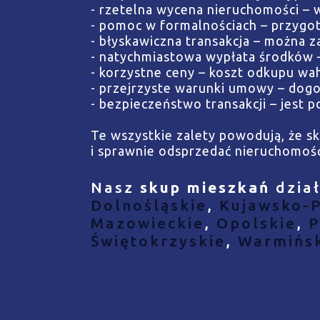
- rzetelna wycena nieruchomości 
- pomoc w formalnościach – przygot
- błyskawiczna transakcja – można za
- natychmiastowa wypłata środków 
- korzystne ceny – koszt odkupu wa
- przejrzyste warunki umowy – dogo
- bezpieczeństwo transakcji – jest
Te wszystkie zalety powodują, że s
i sprawnie odsprzedać nieruchomość 
Nasz
skup mieszkań
dzia
Dolnośląskie
,
Kujawsko-
Mazowieckie
,
Opolskie
,
P
Świętokrzyskie
,
Warmińs