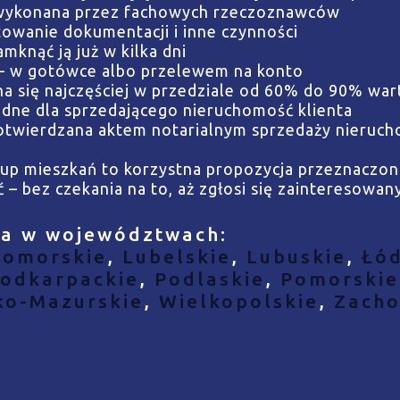
– wykonana przez fachowych rzeczoznawców
owanie dokumentacji i inne czynności
mknąć ją już w kilka dni
– w gotówce albo przelewem na konto
ha się najczęściej w przedziale od 60% do 90% war
dne dla sprzedającego nieruchomość klienta
 potwierdzana aktem notarialnym sprzedaży nieruch
kup mieszkań to korzystna propozycja przeznaczona
– bez czekania na to, aż zgłosi się zainteresowany
ła w województwach:
Pomorskie
,
Lubelskie
,
Lubuskie
,
Łód
odkarpackie
,
Podlaskie
,
Pomorskie
ko-Mazurskie
,
Wielkopolskie
,
Zacho