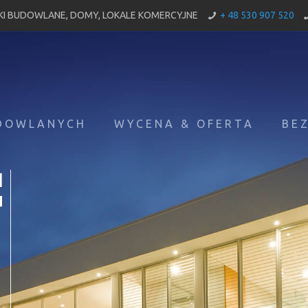
ŁKI BUDOWLANE, DOMY, LOKALE KOMERCYJNE
+ 48 530 907 520
UDOWLANYCH
WYCENA & OFERTA
BE
Ń
u