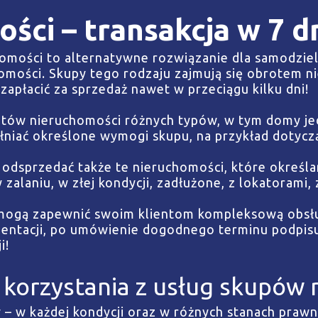
ści – transakcja w 7 d
omości to alternatywne rozwiązanie dla samodziel
homości. Skupy tego rodzaju zajmują się obrotem n
zapłacić za sprzedaż nawet w przeciągu kilku dni!
ntów nieruchomości różnych typów, w tym domy jed
łniać określone wymogi skupu, na przykład dotycząc
a odsprzedać także te nieruchomości, które określ
zalaniu, w złej kondycji, zadłużone, z lokatorami,
mogą zapewnić swoim klientom kompleksową obsłu
ntacji, po umówienie dogodnego terminu podpisu 
i!
 korzystania z usług skupów 
 – w każdej kondycji oraz w różnych stanach praw