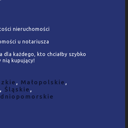
tości nieruchomości
omości u notariusza
 dla każdego, kto chciałby szybko
 nią kupujący!
zkie
,
Małopolskie
,
,
Śląskie
,
dniopomorskie