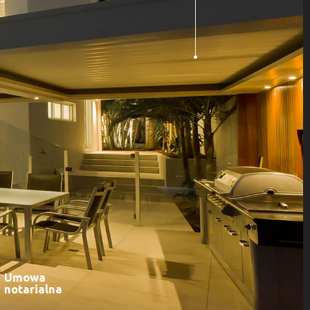
Umowa
notarialna