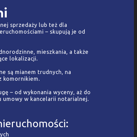
ni
nej sprzedaży lub też dla
ieruchomościami – skupują je od
norodzinne, mieszkania, a także
e lokalizacji.
ane są mianem trudnych, na
 z komornikiem.
gę – od wykonania wyceny, aż do
umowy w kancelarii notarialnej.
nieruchomości:
nych