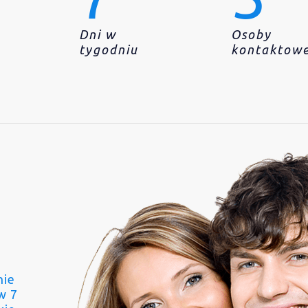
Dni w
Osoby
tygodniu
kontaktow
nie
w 7