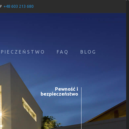
+48 603 213 680
ZPIECZEŃSTWO
FAQ
BLOG
Pewność i
bezpieczeństwo